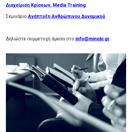
Διαχείριση Κρίσεων, Media Training
Σεμινάριο
Ανάπτυξη Ανθρώπινου Δυναμικού
Δηλώστε συμμετοχή άμεσα στο
info@minobi.gr