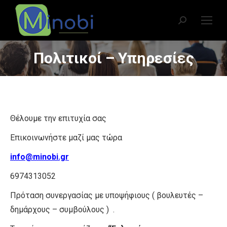
Search:
Πολιτικοί – Υπηρεσίες
You are here:
Θέλουμε την επιτυχία σας
Επικοινωνήστε μαζί μας τώρα
info@minobi.gr
6974313052
Πρόταση συνεργασίας με υποψήφιους ( βουλευτές –
δημάρχους – συμβούλους ) .