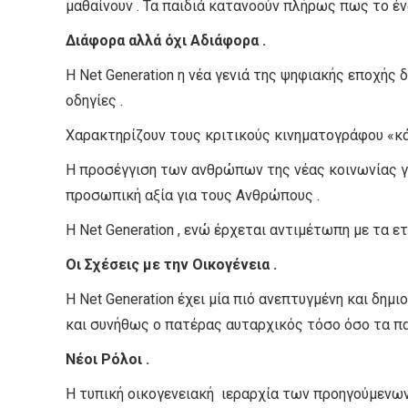
μαθαίνουν . Τα παιδιά κατανοούν πλήρως πως το ένα
Διάφορα αλλά όχι Αδιάφορα .
Η Net Generation η νέα γενιά της ψηφιακής εποχής
οδηγίες .
Χαρακτηρίζουν τους κριτικούς κινηματογράφου «κάπ
Η προσέγγιση των ανθρώπων της νέας κοινωνίας γί
προσωπική αξία για τους Ανθρώπους .
Η Net Generation , ενώ έρχεται αντιμέτωπη με τα ε
Οι Σχέσεις με την Οικογένεια .
Η Net Generation έχει μία πιό ανεπτυγμένη και δημι
και συνήθως ο πατέρας αυταρχικός τόσο όσο τα παι
Νέοι Ρόλοι .
Η τυπική οικογενειακή ιεραρχία των προηγούμενων δ