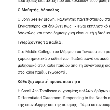
ερωτήσεις είαι αυτές που δυσκολεύουν τους μαθητέ
Ο Μαθητής, Δάσκαλος .
Ο John Seeley Brown , καθηγητής πανεπιστημίου σ
Σιγκαπούρης και δηλώνει πως : « είναι εκπληκτικό κ
δάσκαλος και πόσο δημιουργική είναι αυτή η διαδικα
Γνωρίζοντας τα παιδιά .
Στο Middle College του Μέμφις του Τενεσί στις τρ
χαρακτηριστικά ο κάθε ένας .Παιδιά ικανά σε ακαδ
μαθησιακό στίλ κάθε παιδιού απο τη συνέντευξη ει
στο κάθε παιδί ξεχωριστά .
Κάθε ξεχωριστή προσωπικότητα
Η Caroll Ann Tomlinson συγραφέας πολλών άρθρων 
Differentiated Classroom :Responding to the Needs 
της επανάληψης και της άσκησης . Τώρα κατανοούμ