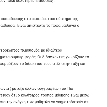
ουν πολύ καλύτερες επιδόσεις .
 εκπαίδευσης στο εκπαιδευτικό σύστημα της
 αίθουσα . Είναι απίστευτο το πόσα μαθαίνει ο
ετερόκλητος πληθυσμός με ιδιαίτερα
λήματα συμπεριφοράς .Οι διδάσκοντες γνωρίζουν το
σαρμόζουν το διδακτικό τους στίλ στην τάξη και
νωνία ( μεταξύ άλλων συγγραφέας του The
πίστευαν ότι ο καλύτερος τρόπος μάθησης είναι μέσω
σία την ανάγκη των μαθητών να νοηματοδοτούν ότι