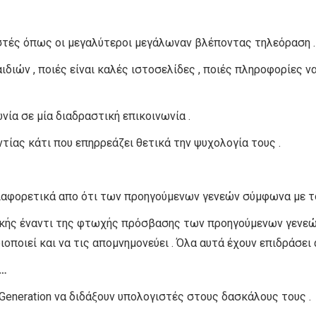
στές όπως οι μεγαλύτεροι μεγάλωναν βλέποντας τηλεόραση .
διών , ποιές είναι καλές ιστοσελίδες , ποιές πληροφορίες να
ία σε μία διαδραστική επικοινωνία .
ντίας κάτι που επηρρεάζει θετικά την ψυχολογία τους .
διαφορετικά απο ότι των προηγούμενων γενεών σύμφωνα με τ
κής έναντι της φτωχής πρόσβασης των προηγούμενων γενεών κ
ιοποιεί και να τις απομνημονεύει . Όλα αυτά έχουν επιδράσει
……
 Generation να διδάξουν υπολογιστές στους δασκάλους τους .