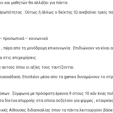
 και μαθητών θα αλλάξει για πάντα .
νθρωπότητας . Ούτως ή άλλως ο δείκτης IQ ανεβαίνει τρείς π
 – προσωπικά – κοινωνικά .
, πέρα απο τη μονόδρομη επικοινωνία . Επιδιώκουν να είναι α
 στις επιχειρήσεις .
 αυτούς όπου οι αξίες τους ταυτίζονται .
ι διασκέδαση .Επιπλέον μέσα απο τα games δυναμώνουν το στ
έσεων . Σύμφωνα με πρόσφατη έρευνα 9 στους 10 εάν ένας πο
α δίκτυα επιρροής στα οποία συζητούν για φίρμες , εταιρείες 
νικές Αίθουσες διδασκαλίας όπου τα πάντα λειτουργούν βάσε