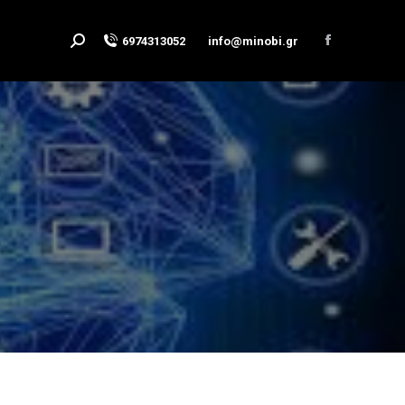
6974313052
info@minobi.gr
Search:
Facebook
page
opens
in
new
window