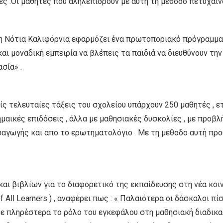
ς .Οι μαθητές που αληλεπιδρούν με αυτή τη μέθοδο πετυχαίν
τη Νότια Καλιφόρνια εφαρμόζει ένα πρωτοποριακό πρόγραμμα
αι μοναδική εμπειρία να βλέπεις τα παιδιά να διευθύνουν την
σία» .
είς τελευταίες τάξεις του σχολείου υπάρχουν 250 μαθητές , 
ημαικές επιδόσεις , άλλα με μαθησιακές δυσκολίες , με προβ
σαγωγής και απο το ερωτηματολόγιο . Με τη μέθοδο αυτή προ
και βιβλίων για το διαφορετικό της εκπαίδευσης στη νέα κοι
of All Learners ) , αναφέρει πως : « Παλαιότερα οι δάσκαλοι 
ε πληρέστερα το ρόλο του εγκεφάλου στη μαθησιακή διαδικα