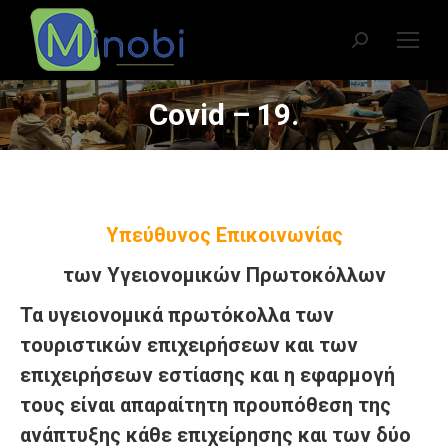
Search:
Covid – 19.
You are here:
Υπεύθυνος Επικοινωνίας
των Υγειονομικών Πρωτοκόλλων
Τα υγειονομικά πρωτόκολλα των
τουριστικών επιχειρήσεων και των
επιχειρήσεων εστίασης και η εφαρμογή
τους είναι απαραίτητη προυπόθεση της
ανάπτυξης κάθε επιχείρησης και των δύο