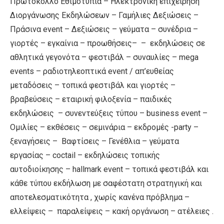
Πρωτόκολλο Εθιμοτυπία – Ηλεκτρονική επιχείρηση
Διοργάνωσης Εκδηλώσεων – Γαμήλιες Δεξιώσεις –
Πράσινα event – Δεξιώσεις – γεύματα – συνέδρια –
γιορτές – εγκαίνια – προωθήσεις– – εκδηλώσεις σε
αθλητικά γεγονότα – φεστιβάλ – συναυλίες – mega
events – ραδιοτηλεοπτικά event / απ’ευθείας
μεταδόσεις – τοπικά φεστιβάλ και γιορτές –
βραβεύσεις – εταιρική φιλοξενία – παιδικές
εκδηλώσεις – συνεντεύξεις τύπου – business event –
Ομιλίες – εκθέσεις – σεμινάρια – εκδρομές -party –
ξεναγήσεις – Βαφτίσεις – Γενέθλια – γεύματα
εργασίας – coctail – εκδηλώσεις τοπικής
αυτοδιοίκησης – hallmark event – τοπικά φεστιβάλ και
κάθε τύπου εκδήλωση με σαφέστατη στρατηγική και
αποτελεσματικότητα , χωρίς κανένα πρόβλημα –
ελλείψεις – παραλείψεις – κακή οργάνωση – ατέλειες .