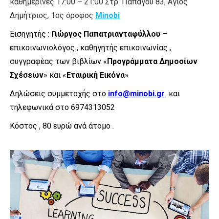
καθημερινές 17:00 – 21:00 Στρ. Παπάγου 83, Άγιος
Δημήτριος, 1ος όροφος
Minobi
Εισηγητής :
Γιώργος Παπατριανταφύλλου
–
επικοινωνιολόγος , καθηγητής επικοινωνίας ,
συγγραφέας των βιβλίων «
Προγράμματα Δημοσίων
Σχέσεων
» και «
Εταιρική Εικόνα
»
Δηλώσεις συμμετοχής στο
info@minobi.gr
και
τηλεφωνικά στο 6974313052
Κόστος , 80 ευρώ ανά άτομο .