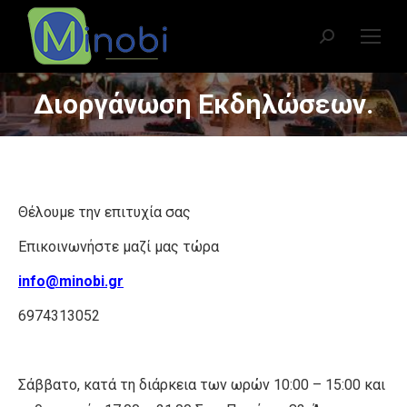
Search:
Διοργάνωση Εκδηλώσεων.
You are here:
Θέλουμε την επιτυχία σας
Επικοινωνήστε μαζί μας τώρα
info@minobi.gr
6974313052
Σάββατο, κατά τη διάρκεια των ωρών 10:00 – 15:00 και