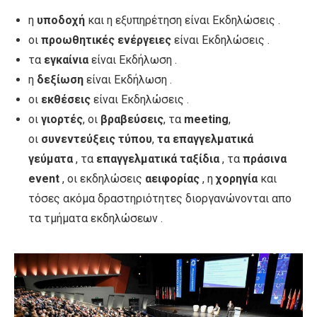
η
υποδοχή
και η εξυπηρέτηση είναι Εκδηλώσεις .
οι
προωθητικές ενέργειες
είναι Εκδηλώσεις .
τα
εγκαίνια
είναι Εκδήλωση .
η
δεξίωση
είναι Εκδήλωση .
οι
εκθέσεις
είναι Εκδηλώσεις .
οι
γιορτές
, οι
βραβεύσεις
, τα
meeting
,
οι
συνεντεύξεις τύπου
,
τα επαγγελματικά
γεύματα
, τα
επαγγελματικά ταξίδια
, τα
πράσινα
event
, οι εκδηλώσεις
αειφορίας
, η
χορηγία
και
τόσες ακόμα δραστηριότητες διοργανώνονται απο
τα τμήματα εκδηλώσεων .