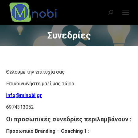
Search:
Συνεδρίες
You are here:
Θέλουμε την επιτυχία σας
Επικοινωνήστε μαζί μας τώρα
info@minobi.gr
6974313052
Οι προσωπικ
ές συνεδρίες περιλαμβάνουν :
Προσωπικό Branding – Coaching 1 :