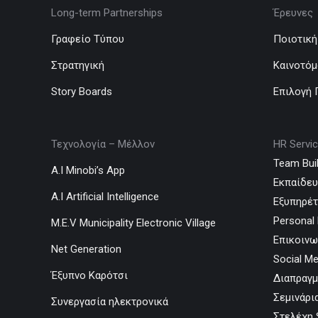
Long-term Partnerships
Έρευνες
Γραφείο Τύπου
Ποιοτική
Στρατηγική
Καινοτόμ
Story Boards
Επιλογή
Τεχνολογία – Μέλλον
HR Servi
Team Buil
A.I Minobi’s App
Εκπαίδε
A.I Artificial Intelligence
Εξυπηρέ
Personal 
M.E.V Municipality Electronic Village
Επικοινω
Net Generation
Social Me
Έξυπνο Καρότσι
Διαπραγμ
Σεμινάρι
Συνεργασία ηλεκτρονικά
Στελέχη 