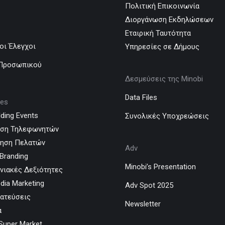
Πολιτική Επικοινωνία
Διοργάνωση Εκδηλώσεων
Εταιρική Ταυτότητα
οι Έλεγχοι
Υπηρεσίες σε Δήμους
 Προσωπικού
Δεσμεύσεις της Minobi
Data Files
ces
ding Events
Συνολικές Υποχρεώσεις
υση Τηλεφωνητών
τηση Πελατών
Adv
Branding
Minobi’s Presentation
νιακές Δεξιότητες
dia Marketing
Adv Spot 2025
ατεύσεις
Newsletter
α
Super Market