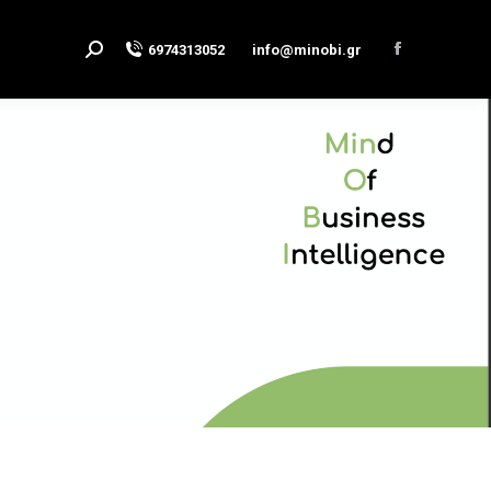
6974313052
info@minobi.gr
Search:
Facebook
page
opens
in
new
window