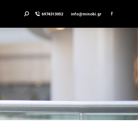
6974313052
info@minobi.gr
Search:
Facebook
page
opens
in
new
window