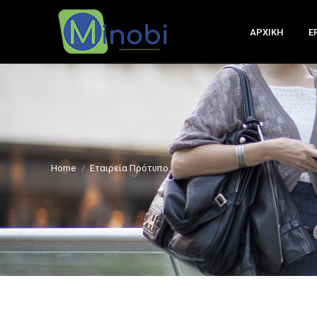
ΑΡΧΙΚΗ
Ε
You are here:
Home
Εταιρεία Πρότυπο.