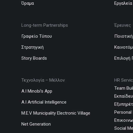
Όραμα
Εργαλεία
Long-term Partnerships
Έρευνες
Γραφείο Τύπου
Ποιοτική
Στρατηγική
Καινοτόμ
Story Boards
Επιλογή
Τεχνολογία – Μέλλον
HR Servi
Team Buil
A.I Minobi’s App
Εκπαίδε
A.I Artificial Intelligence
Εξυπηρέ
Personal 
M.E.V Municipality Electronic Village
Επικοινω
Net Generation
Social Me